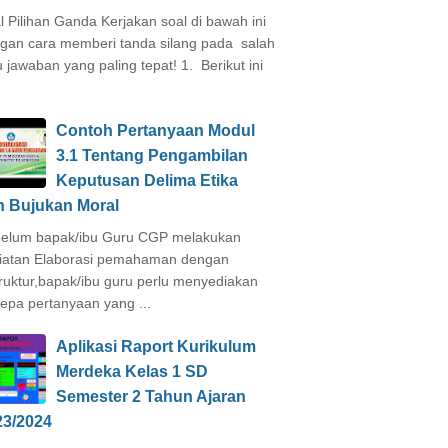
l Pilihan Ganda Kerjakan soal di bawah ini
gan cara memberi tanda silang pada salah
u jawaban yang paling tepat! 1. Berikut ini
Contoh Pertanyaan Modul
3.1 Tentang Pengambilan
Keputusan Delima Etika
n Bujukan Moral
elum bapak/ibu Guru CGP melakukan
iatan Elaborasi pemahaman dengan
truktur,bapak/ibu guru perlu menyediakan
epa pertanyaan yang ...
Aplikasi Raport Kurikulum
Merdeka Kelas 1 SD
Semester 2 Tahun Ajaran
23/2024