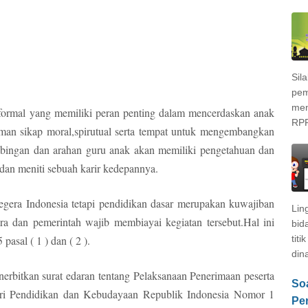
Sil
pem
men
formal yang memiliki peran penting dalam mencerdaskan anak
RPP
an sikap moral,spirutual serta tempat untuk mengembangkan
bingan dan arahan guru anak akan memiliki pengetahuan dan
 dan meniti sebuah karir kedepannya.
gera Indonesia tetapi pendidikan dasar merupakan kuwajiban
Lin
ara dan pemerintah wajib membiayai kegiatan tersebut.Hal ini
bid
asal ( 1 ) dan ( 2 ).
titi
dina
erbitkan surat edaran tentang Pelaksanaan Penerimaan peserta
Soa
eri Pendidikan dan Kebudayaan Republik Indonesia Nomor 1
Pe