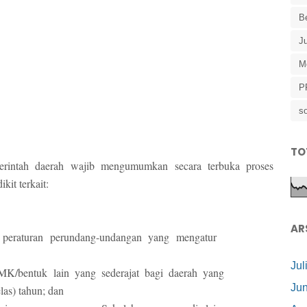
B
J
M
P
so
TO
erintah daerah
wajib mengumumkan secara terbuka proses
kit terkait:
AR
 peraturan
perundang-undangan yang mengatur
Jul
SMK/bentuk
lain yang sederajat bagi daerah yang
Jun
las) tahun; dan