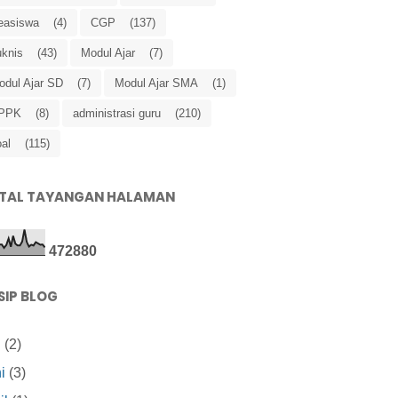
easiswa
(4)
CGP
(137)
uknis
(43)
Modul Ajar
(7)
odul Ajar SD
(7)
Modul Ajar SMA
(1)
PPK
(8)
administrasi guru
(210)
al
(115)
TAL TAYANGAN HALAMAN
4
7
2
8
8
0
SIP BLOG
i
(2)
i
(3)