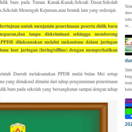
 didik baru pada Taman Kanak-Kanak,Sekoah Dasar,Sekolah
Soa
Sekolah Menengah Kejuruan,atau bentuk lain yang sederajat.
den
sat
bertujuan untuk menjamin penerimaan peserta didik baru
m...
transparan,dan tanpa diskriminasi sehingga mendorong
n.PPDB dilaksanakan melalui mekanisme dalam jaringan
sme luar jaringan (luring/offline) dengan memperhatikan
da
Seb
erintah Daerah melaksanakan PPDB mulai bulan Mei setiap
keg
na yang dimaksud dimulai dari tahap pengumuman penerimaan
ins
idik baru pada sekolah yang bersangkutan sampai dengan tahap
beb
.
20