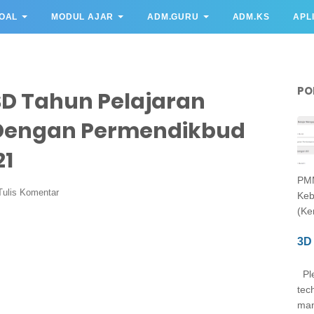
OAL
MODUL AJAR
ADM.GURU
ADM.KS
APL
PO
D Tahun Pelajaran
i Dengan Permendikbud
21
PMM
Tulis Komentar
Keb
(Ke
3D 
Ple
tec
man