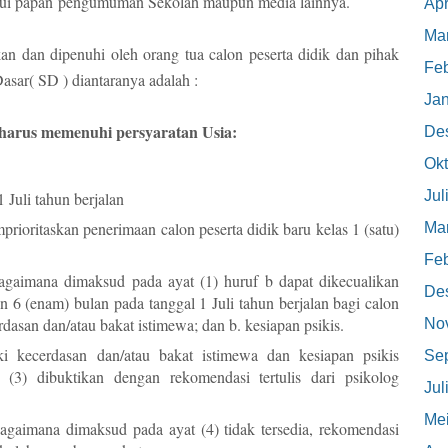
alui papan
pengumuman Sekolah maupun media lainnya.
Apr
Mar
an dan dipenuhi oleh orang tua calon peserta didik dan pihak
Feb
asar( SD ) diantaranya adalah :
Jan
 harus memenuhi persyaratan Usia:
De
Okt
Jul
 Juli tahun berjalan
oritaskan penerimaan calon peserta didik baru kelas 1 (satu)
Mar
Feb
bagaimana dimaksud pada ayat (1) huruf b dapat dikecualikan
De
n 6 (enam) bulan pada tanggal 1 Juli tahun berjalan bagi calon
rdasan dan/atau bakat istimewa; dan b. kesiapan psikis.
No
i kecerdasan dan/atau bakat istimewa dan kesiapan psikis
Se
(3) dibuktikan dengan rekomendasi tertulis dari psikolog
Jul
Me
bagaimana dimaksud pada ayat (4) tidak tersedia, rekomendasi