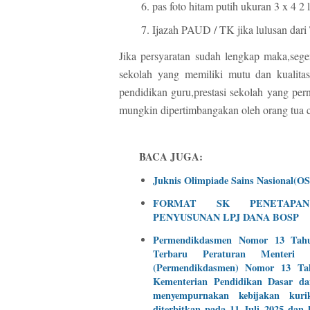
pas foto hitam putih ukuran 3 x 4 2
Ijazah PAUD / TK jika lulusan dar
Jika persyaratan sudah lengkap maka,sege
sekolah yang memiliki mutu dan kualitas 
pendidikan guru,prestasi sekolah yang pern
mungkin dipertimbangakan oleh orang tua ca
BACA JUGA:
Juknis Olimpiade Sains Nasional(OS
FORMAT SK PENETAPAN
PENYUSUNAN LPJ DANA BOSP
Permendikdasmen Nomor 13 Tah
Terbaru Peraturan Menteri
(Permendikdasmen) Nomor 13 Tah
Kementerian Pendidikan Dasar d
menyempurnakan kebijakan kuri
diterbitkan pada 11 Juli 2025 dan b