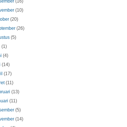
sember
(16)
vember
(10)
ober
(20)
ptember
(26)
ustus
(5)
i
(1)
i
(4)
i
(14)
il
(17)
et
(11)
ruari
(13)
uari
(11)
sember
(5)
vember
(14)