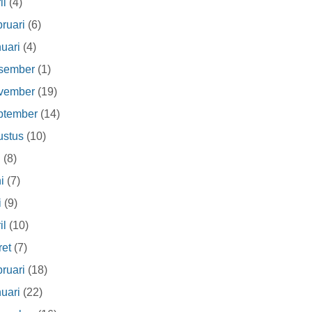
il
(4)
ruari
(6)
uari
(4)
sember
(1)
vember
(19)
ptember
(14)
ustus
(10)
i
(8)
i
(7)
i
(9)
il
(10)
et
(7)
ruari
(18)
uari
(22)