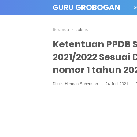
" crossorigin="anonymous">
GURU GROBOGAN
S
Beranda
›
Juknis
Ketentuan PPDB S
2021/2022 Sesua
nomor 1 tahun 20
Ditulis
Herman Suherman
24 Juni 2021