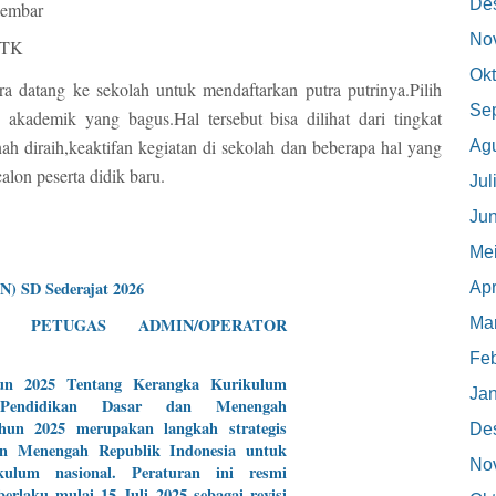
De
 lembar
No
i TK
Okt
ra datang ke sekolah untuk mendaftarkan putra putrinya.Pilih
Se
akademik yang bagus.Hal tersebut bisa dilihat dari tingkat
ah diraih,keaktifan kegiatan di sekolah dan beberapa hal yang
Ag
lon peserta didik baru.
Jul
Jun
Me
N) SD Sederajat 2026
Apr
Mar
 PETUGAS ADMIN/OPERATOR
Feb
un 2025 Tentang Kerangka Kurikulum
Jan
 Pendidikan Dasar dan Menengah
un 2025 merupakan langkah strategis
De
an Menengah Republik Indonesia untuk
No
kulum nasional. Peraturan ini resmi
erlaku mulai 15 Juli 2025 sebagai revisi