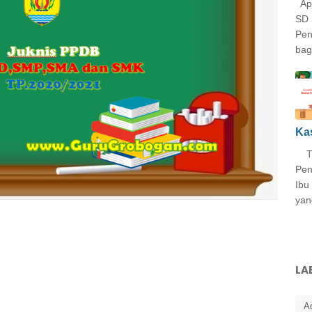
Apl
SD 
Pen
bag
Ka
Tug
Pen
Ibu
yan
LA
A