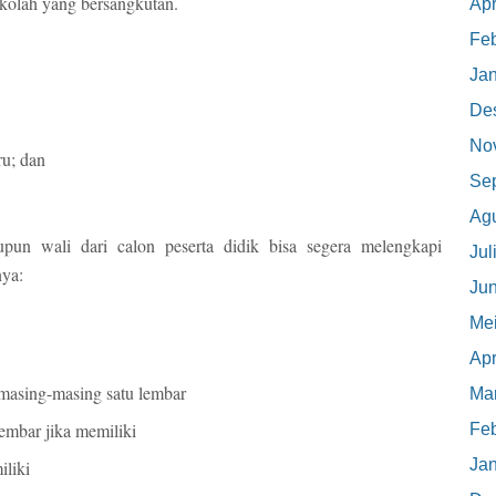
ekolah yang bersangkutan.
Apr
Feb
Jan
De
No
ru; dan
Se
Ag
pun wali dari calon peserta didik bisa segera melengkapi
Jul
nya:
Jun
Me
Apr
 masing-masing satu lembar
Mar
lembar jika memiliki
Feb
Jan
iliki