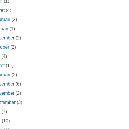
il
(1)
et
(4)
ruari
(2)
uari
(1)
sember
(2)
ober
(2)
i
(4)
et
(11)
ruari
(2)
sember
(6)
vember
(2)
ptember
(3)
i
(7)
i
(10)