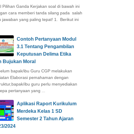
l Pilihan Ganda Kerjakan soal di bawah ini
gan cara memberi tanda silang pada salah
u jawaban yang paling tepat! 1. Berikut ini
Contoh Pertanyaan Modul
3.1 Tentang Pengambilan
Keputusan Delima Etika
n Bujukan Moral
elum bapak/ibu Guru CGP melakukan
iatan Elaborasi pemahaman dengan
truktur,bapak/ibu guru perlu menyediakan
epa pertanyaan yang ...
Aplikasi Raport Kurikulum
Merdeka Kelas 1 SD
Semester 2 Tahun Ajaran
23/2024