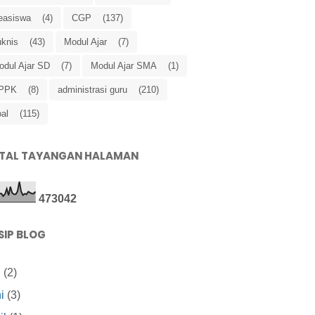
easiswa
(4)
CGP
(137)
uknis
(43)
Modul Ajar
(7)
odul Ajar SD
(7)
Modul Ajar SMA
(1)
PPK
(8)
administrasi guru
(210)
al
(115)
TAL TAYANGAN HALAMAN
4
7
3
0
4
2
SIP BLOG
i
(2)
i
(3)