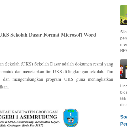
Sil
UKS Sekolah Dasar Format Microsoft Word
pem
men
RPP
an Sekolah (UKS) Sekolah Dasar adalah dokumen resmi yang
embentuk dan menetapkan tim UKS di lingkungan sekolah. Tim
ola dan mengembangkan program UKS guna meningkatkan
ikan.
Lin
bid
titi
dina
Soa
Pe