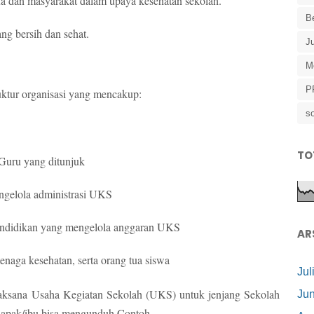
tua dan masyarakat dalam upaya kesehatan sekolah.
B
g bersih dan sehat.
J
M
P
ktur organisasi yang mencakup:
so
TO
Guru yang ditunjuk
gelola administrasi UKS
endidikan yang mengelola anggaran UKS
AR
enaga kesehatan, serta orang tua siswa
Jul
aksana Usaha Kegiatan Sekolah (UKS) untuk jenjang Sekolah
Jun
apak/ibu bisa mengunduh Contoh