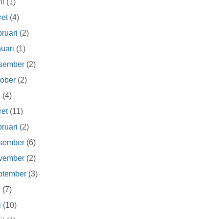
il
(1)
et
(4)
ruari
(2)
uari
(1)
sember
(2)
ober
(2)
i
(4)
et
(11)
ruari
(2)
sember
(6)
vember
(2)
ptember
(3)
i
(7)
i
(10)