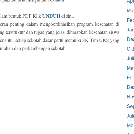
Apr
Mar
UNDUH
alam bentuk PDF Klik
di sini.
Feb
an penting dalam mengoordinasikan program kesehatan di
Jan
 terstruktur dan tugas yang jelas, diharapkan kesehatan siswa
De
rena itu, setiap sekolah dasar perlu memiliki SK Tim UKS yang
ebutuhan dan perkembangan sekolah.
Okt
Jul
Mar
Feb
De
No
Se
Jul
Me