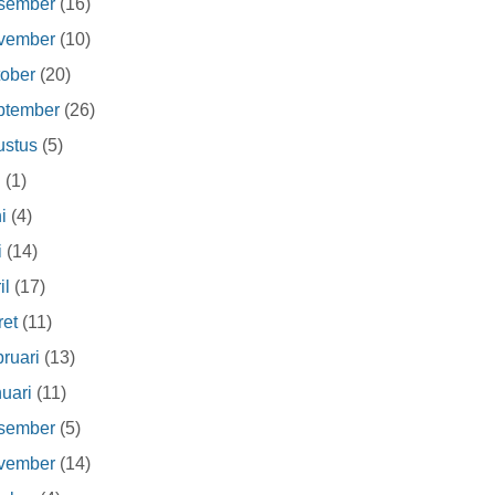
sember
(16)
vember
(10)
ober
(20)
ptember
(26)
ustus
(5)
i
(1)
i
(4)
i
(14)
il
(17)
et
(11)
ruari
(13)
uari
(11)
sember
(5)
vember
(14)