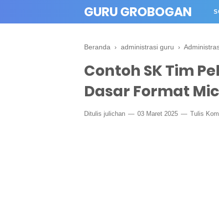
" crossorigin="anonymous">
GURU GROBOGAN
S
Beranda
›
administrasi guru
›
Administra
Contoh SK Tim Pe
Dasar Format Mic
Ditulis
julichan
03 Maret 2025
Tulis Kom