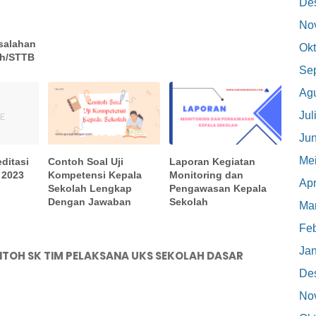
De
No
salahan
Okt
ah/STTB
Se
Ag
Jul
Jun
Me
editasi
Contoh Soal Uji
Laporan Kegiatan
 2023
Kompetensi Kepala
Monitoring dan
Apr
Sekolah Lengkap
Pengawasan Kepala
Dengan Jawaban
Sekolah
Mar
Feb
Jan
TOH SK TIM PELAKSANA UKS SEKOLAH DASAR
De
No