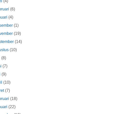
il
(4)
ruari
(6)
uari
(4)
sember
(1)
vember
(19)
ptember
(14)
ustus
(10)
i
(8)
i
(7)
i
(9)
il
(10)
et
(7)
ruari
(18)
uari
(22)