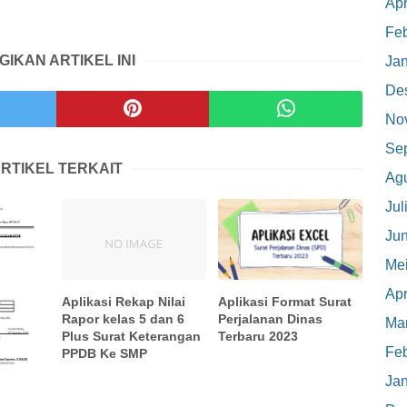
Apr
Feb
GIKAN ARTIKEL INI
Jan
De
No
Se
RTIKEL TERKAIT
Ag
Jul
Jun
Me
Apr
Aplikasi Rekap Nilai
Aplikasi Format Surat
Rapor kelas 5 dan 6
Perjalanan Dinas
Mar
Plus Surat Keterangan
Terbaru 2023
Feb
PPDB Ke SMP
Jan