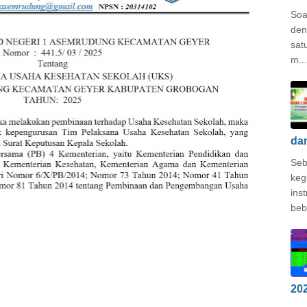
Soa
den
sat
m...
da
Seb
keg
ins
beb
20