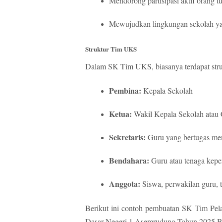
Mendorong partisipasi aktif orang 
Mewujudkan lingkungan sekolah yan
Struktur Tim UKS
Dalam SK Tim UKS, biasanya terdapat stru
Pembina:
Kepala Sekolah
Ketua:
Wakil Kepala Sekolah atau 
Sekretaris:
Guru yang bertugas men
Bendahara:
Guru atau tenaga kep
Anggota:
Siswa, perwakilan guru, t
Berikut ini contoh pembuatan SK Tim Pel
Dasar Negeri 1 Asemrudung Tahun 2025.B