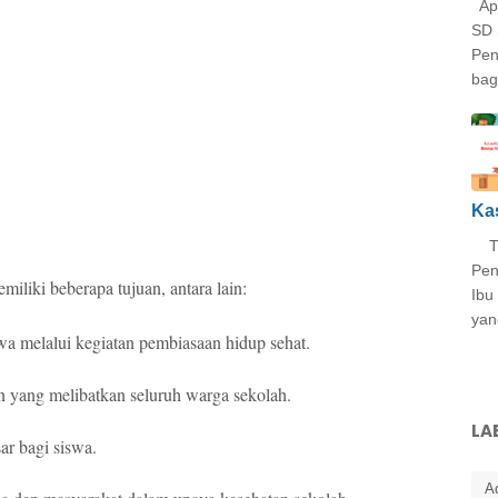
Apl
SD 
Pen
bag
Ka
Tug
Pen
liki beberapa tujuan, antara lain:
Ibu
yan
wa melalui kegiatan pembiasaan hidup sehat.
yang melibatkan seluruh warga sekolah.
LA
r bagi siswa.
A