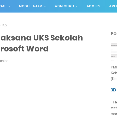
OAL
MODUL AJAR
ADM.GURU
ADM.KS
APL
si KS
PO
laksana UKS Sekolah
rosoft Word
entar
PMM
Keb
(Ke
3D 
Ple
tec
man