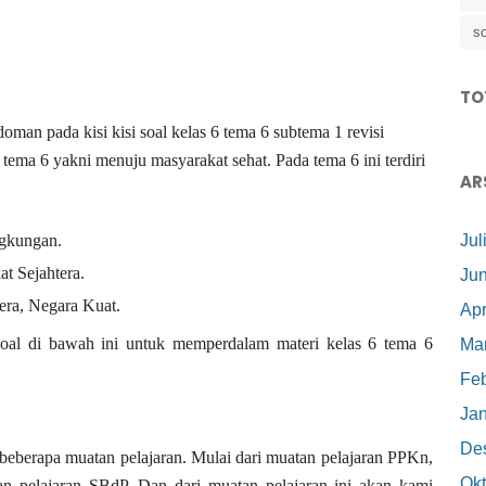
so
TO
oman pada kisi kisi soal kelas 6 tema 6 subtema 1 revisi
 tema 6 yakni menuju masyarakat sehat. Pada tema 6 ini terdiri
AR
ngkungan.
Jul
 Sejahtera.
Jun
era, Negara Kuat.
Apr
oal di bawah ini untuk memperdalam materi kelas 6 tema 6
Mar
Feb
Jan
De
ri beberapa muatan pelajaran. Mulai dari muatan pelajaran PPKn,
Okt
n pelajaran SBdP. Dan dari muatan pelajaran ini akan kami