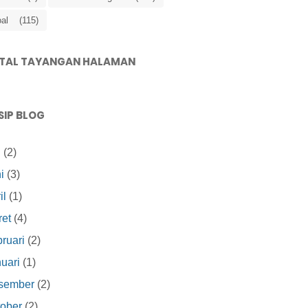
al
(115)
TAL TAYANGAN HALAMAN
SIP BLOG
i
(2)
i
(3)
il
(1)
et
(4)
ruari
(2)
uari
(1)
sember
(2)
ober
(2)