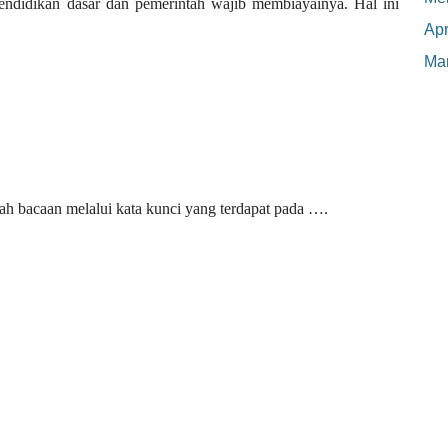
endidikan dasar dan pemerintah wajib membiayainya. Hal ini
Apr
Mar
buah bacaan melalui kata kunci yang terdapat pada ….