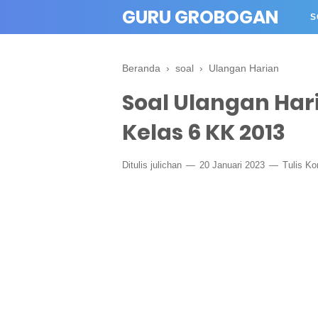
" crossorigin="anonymous">
GURU GROBOGAN
S
Beranda
›
soal
›
Ulangan Harian
Soal Ulangan Har
Kelas 6 KK 2013
Ditulis
julichan
20 Januari 2023
Tulis K