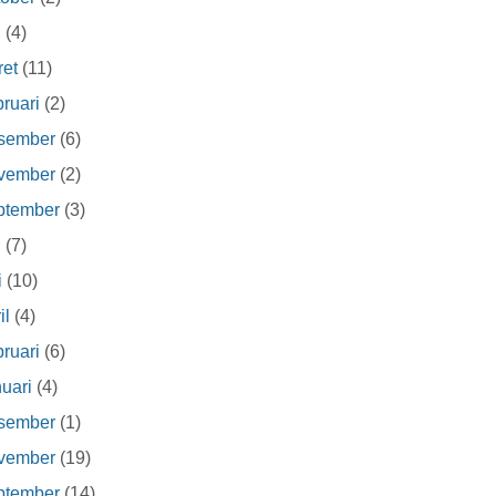
i
(4)
et
(11)
ruari
(2)
sember
(6)
vember
(2)
ptember
(3)
i
(7)
i
(10)
il
(4)
ruari
(6)
uari
(4)
sember
(1)
vember
(19)
ptember
(14)