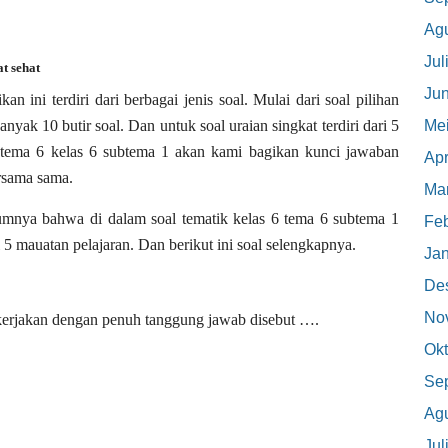
Ag
Jul
t sehat
Jun
n ini terdiri dari berbagai jenis soal. Mulai dari soal pilihan
Me
anyak 10 butir soal. Dan untuk soal uraian singkat terdiri dari 5
l tema 6 kelas 6 subtema 1 akan kami bagikan kunci jawaban
Apr
rsama sama.
Mar
umnya bahwa di dalam soal tematik kelas 6 tema 6 subtema 1
Feb
 5 mauatan pelajaran. Dan berikut ini soal selengkapnya.
Jan
De
No
ikerjakan dengan penuh tanggung jawab disebut ….
Okt
Se
Ag
Jul