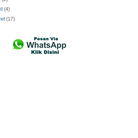
il
(4)
et
(17)