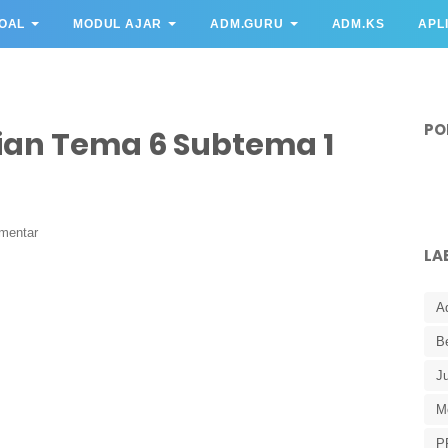
OAL
MODUL AJAR
ADM.GURU
ADM.KS
APL
PO
ian Tema 6 Subtema 1
omentar
LA
A
B
J
M
P