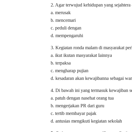
2. Agar terwujud kehidupan yang sejahtera
a. merusak
b. mencemari
c. peduli dengan
d. mempengaruhi
3. Kegiatan ronda malam di masyarakat per
a. ikut ikutan masyarakat Iainnya
b. terpaksa
c. mengharap pujian
d. kesadaran akan kewajibanna sebagai wa
4. Di bawah ini yang termasuk kewajiban 
a. patuh dengan nasehat orang tua
b. mengerjakan PR dari guru
c. tertib membayar pajak
d. antusias mengikuti kegiatan sekolah