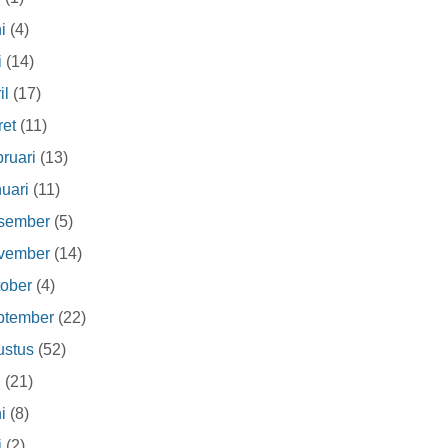
i
(4)
i
(14)
il
(17)
et
(11)
ruari
(13)
uari
(11)
sember
(5)
vember
(14)
ober
(4)
ptember
(22)
ustus
(52)
i
(21)
i
(8)
i
(2)