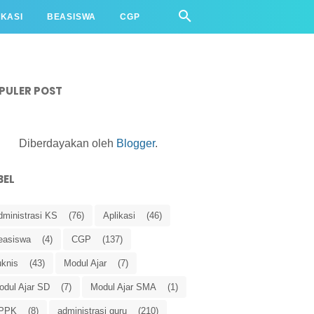
IKASI
BEASISWA
CGP
PULER POST
Diberdayakan oleh
Blogger
.
BEL
dministrasi KS
(76)
Aplikasi
(46)
easiswa
(4)
CGP
(137)
uknis
(43)
Modul Ajar
(7)
odul Ajar SD
(7)
Modul Ajar SMA
(1)
PPK
(8)
administrasi guru
(210)