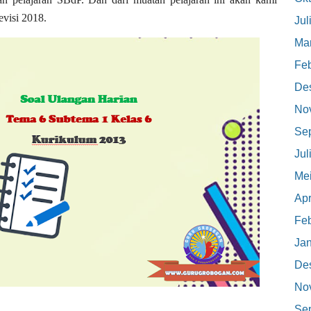
evisi 2018.
Jul
Mar
Feb
De
No
Se
Jul
Me
Apr
Feb
Jan
De
No
Se