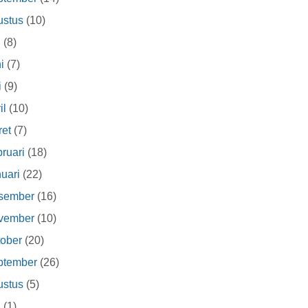
ustus
(10)
i
(8)
i
(7)
i
(9)
il
(10)
et
(7)
ruari
(18)
uari
(22)
sember
(16)
vember
(10)
ober
(20)
ptember
(26)
ustus
(5)
i
(1)