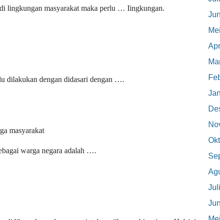
 di lingkungan masyarakat maka perlu … Iingkungan.
Jun
Me
Apr
Mar
Feb
lu dilakukan dengan didasari dengan ….
Jan
De
No
rga masyarakat
Okt
sebagai warga negara adalah ….
Se
Ag
Jul
Jun
Me