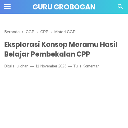
" crossorigin="anonymous">
GURU GROBOGAN
Beranda
›
CGP
›
CPP
›
Materi CGP
Eksplorasi Konsep Meramu Hasil
Belajar Pembekalan CPP
Ditulis
julichan
11 November 2023
Tulis Komentar