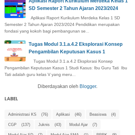
Aplikasi Raport Kurikulum Merdeka Kelas 1
SD Semester 2 Tahun Ajaran 2023/2024
Aplikasi Raport Kurikulum Merdeka Kelas 1 SD
Semester 2 Tahun Ajaran 2023/2024 Pendidikan merupakan
fondasi yang kokoh bagi pembangunan se...
Tugas Modul 3.1.a.4.2 Eksplorasi Konsep
Pengambilan Keputusan Kasus 1
Tugas Modul 3.1.a.4.2 Eksplorasi Konsep
Pengambilan Keputusan Kasus 1 Studi Kasus: Ibu Guru Tati Ibu
Tati adalah guru kelas V yang meru...
Diberdayakan oleh
Blogger
.
LABEL
Administrasi KS
(76)
Aplikasi
(46)
Beasiswa
(4)
CGP
(137)
Juknis
(43)
Modul Ajar
(7)
Modul Ajar SD
(7)
Modul Ajar SMA
(1)
PPPK
(8)