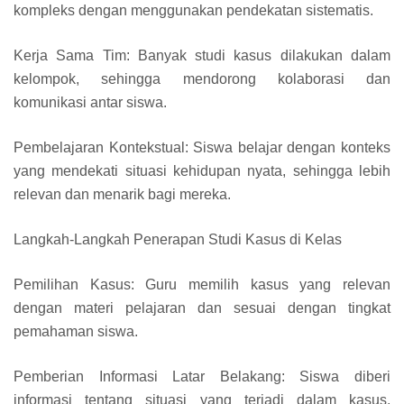
kompleks dengan menggunakan pendekatan sistematis.
Kerja Sama Tim: Banyak studi kasus dilakukan dalam
kelompok, sehingga mendorong kolaborasi dan
komunikasi antar siswa.
Pembelajaran Kontekstual: Siswa belajar dengan konteks
yang mendekati situasi kehidupan nyata, sehingga lebih
relevan dan menarik bagi mereka.
Langkah-Langkah Penerapan Studi Kasus di Kelas
Pemilihan Kasus: Guru memilih kasus yang relevan
dengan materi pelajaran dan sesuai dengan tingkat
pemahaman siswa.
Pemberian Informasi Latar Belakang: Siswa diberi
informasi tentang situasi yang terjadi dalam kasus,