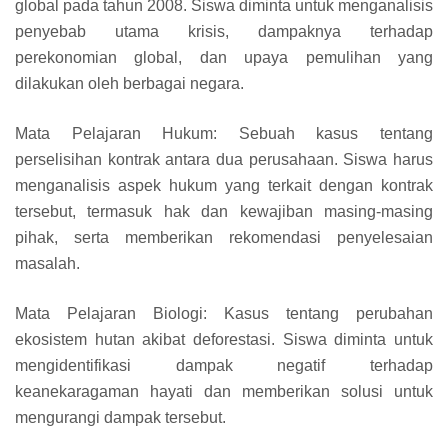
global pada tahun 2008. Siswa diminta untuk menganalisis
penyebab utama krisis, dampaknya terhadap
perekonomian global, dan upaya pemulihan yang
dilakukan oleh berbagai negara.
Mata Pelajaran Hukum: Sebuah kasus tentang
perselisihan kontrak antara dua perusahaan. Siswa harus
menganalisis aspek hukum yang terkait dengan kontrak
tersebut, termasuk hak dan kewajiban masing-masing
pihak, serta memberikan rekomendasi penyelesaian
masalah.
Mata Pelajaran Biologi: Kasus tentang perubahan
ekosistem hutan akibat deforestasi. Siswa diminta untuk
mengidentifikasi dampak negatif terhadap
keanekaragaman hayati dan memberikan solusi untuk
mengurangi dampak tersebut.