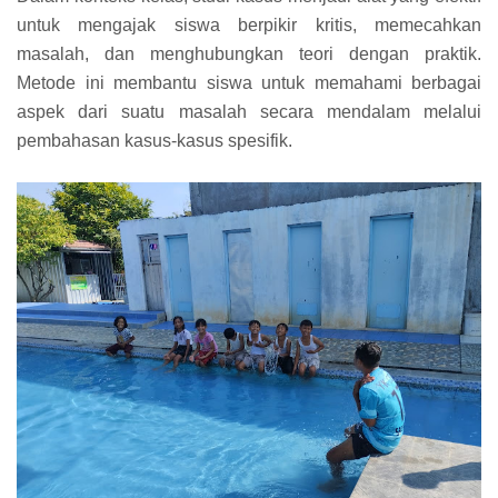
untuk mengajak siswa berpikir kritis, memecahkan
masalah, dan menghubungkan teori dengan praktik.
Metode ini membantu siswa untuk memahami berbagai
aspek dari suatu masalah secara mendalam melalui
pembahasan kasus-kasus spesifik.