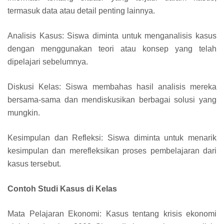
termasuk data atau detail penting lainnya.
Analisis Kasus: Siswa diminta untuk menganalisis kasus
dengan menggunakan teori atau konsep yang telah
dipelajari sebelumnya.
Diskusi Kelas: Siswa membahas hasil analisis mereka
bersama-sama dan mendiskusikan berbagai solusi yang
mungkin.
Kesimpulan dan Refleksi: Siswa diminta untuk menarik
kesimpulan dan merefleksikan proses pembelajaran dari
kasus tersebut.
Contoh Studi Kasus di Kelas
Mata Pelajaran Ekonomi: Kasus tentang krisis ekonomi