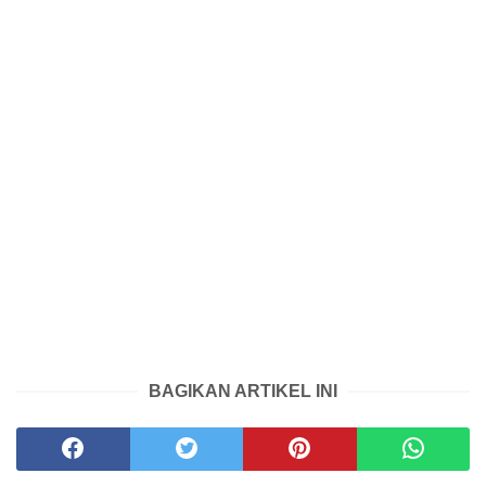
BAGIKAN ARTIKEL INI