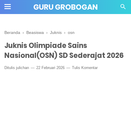
" crossorigin="anonymous">
GURU GROBOGAN
Beranda
›
Beasiswa
›
Juknis
›
osn
Juknis Olimpiade Sains
Nasional(OSN) SD Sederajat 2026
Ditulis
julichan
22 Februari 2026
Tulis Komentar