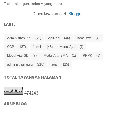
Tati adalah guru kelas V yang meru...
Diberdayakan oleh
Blogger
.
LABEL
Administrasi KS
(76)
Aplikasi
(46)
Beasiswa
(4)
CGP
(137)
Juknis
(43)
Modul Ajar
(7)
Modul Ajar SD
(7)
Modul Ajar SMA
(1)
PPPK
(8)
administrasi guru
(210)
soal
(115)
TOTAL TAYANGAN HALAMAN
4
7
4
2
4
3
ARSIP BLOG